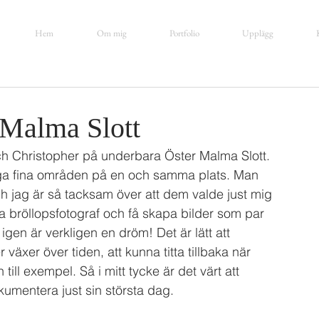
Hem
Om mig
Portfolio
Upplägg
 Malma Slott
ch Christopher på underbara Öster Malma Slott. 
ga fina områden på en och samma plats. Man 
 jag är så tacksam över att dem valde just mig 
a bröllopsfotograf och få skapa bilder som par 
igen är verkligen en dröm! Det är lätt att 
växer över tiden, att kunna titta tillbaka när 
ill exempel. Så i mitt tycke är det värt att 
okumentera just sin största dag. 