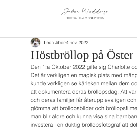
Jiber Weddings
Photo & Film as one person
Leon Jiber
4 nov. 2022
Höstbröllop på Öster
Den 1:a Oktober 2022 gifte sig Charlotte o
Det är verkligen en magisk plats med mån
kunde verkligen se kärleken mellan dem och
att dokumentera deras bröllopsdag. Att var
och deras familjer får återuppleva igen och 
glömma att bröllopsbilder och bröllopsfilmer 
man blir äldre och kunna visa sina barnbarn t
investera i en duktig bröllopsfotograf att d